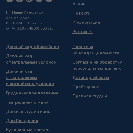
Акции
ИП Панин Александр
Новости
Александрович
Информация
ИНН: 774 339 666 027
ОГРН: 3 197 746 001 600 525
Контакты
Детский сад с бассейном
Политика
конфиденциальности
Детский сад
с театральным уклоном
Согласие на обработку
персональных данных
Детский сад
с театральным
Договор оферты
и английским уклоном
Прейскурант
Грудничковое плавание
Правила студии
Театральная студия
Детская студия кино
Дни Рождения
Кулинарные мастер-