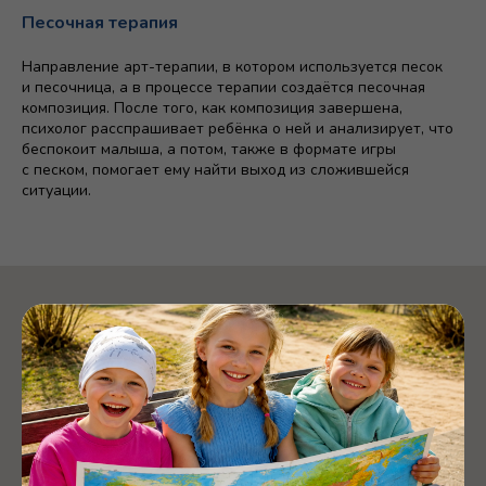
Песочная терапия
Направление арт-терапии, в котором используется песок
и песочница, а в процессе терапии создаётся песочная
композиция. После того, как композиция завершена,
психолог расспрашивает ребёнка о ней и анализирует, что
беспокоит малыша, а потом, также в формате игры
с песком, помогает ему найти выход из сложившейся
ситуации.