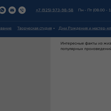
+7 (925) 973-98-58
Пн - Пт (08.00 - 
авание
Творческая студия
Дни Рождения и мастер-кл
Занятие «Детские поэ
Интересные факты из жизн
популярных произведений