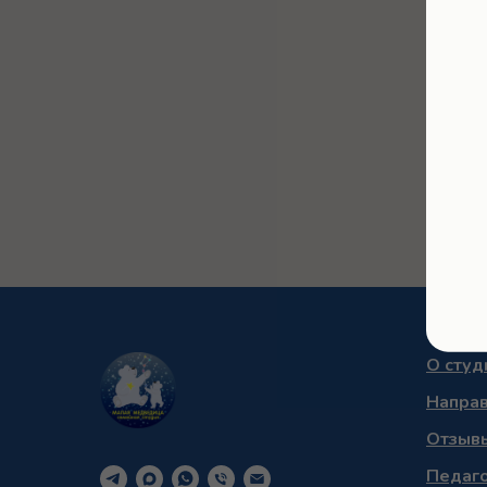
О студ
Напра
Отзыв
Педаг