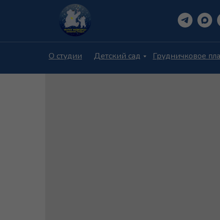
О студии
Детский сад
Грудничковое пл