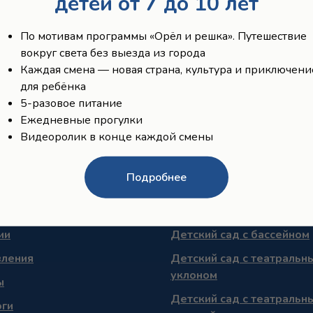
детей от 7 до 10 лет
По мотивам программы «Орёл и решка». Путешествие
вокруг света без выезда из города
Каждая смена — новая страна, культура и приключени
для ребёнка
5-разовое питание
Ежедневные прогулки
Видеоролик в конце каждой смены
Подробнее
ии
Детский сад с бассейном
вления
Детский сад с театральн
уклоном
ы
Детский сад с театральн
оги